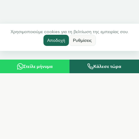
Χρησιμοποιούμε cookies για τη βελτίωση της εμπειρίας σου.
Αποδοχή
Ρυθμίσεις
Στείλε μήνυμα
Κάλεσε τώρα
Anemos
Υψηλής ποιότητας προϊόντα υγείας και ομορφιάς από τη
Γερμανία. Ανεξάρτητος Συνεργάτης LR Health & Beauty.