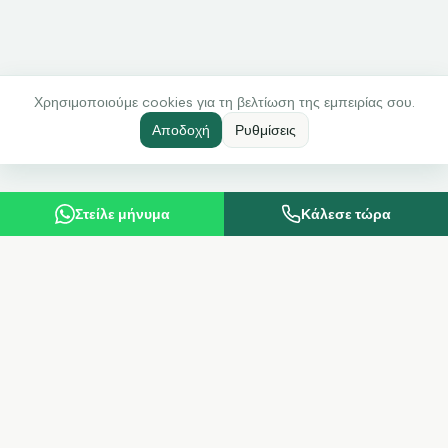
Χρησιμοποιούμε cookies για τη βελτίωση της εμπειρίας σου.
Αποδοχή
Ρυθμίσεις
Στείλε μήνυμα
Κάλεσε τώρα
Anemos
Υψηλής ποιότητας προϊόντα υγείας και ομορφιάς από τη
Γερμανία. Ανεξάρτητος Συνεργάτης LR Health & Beauty.